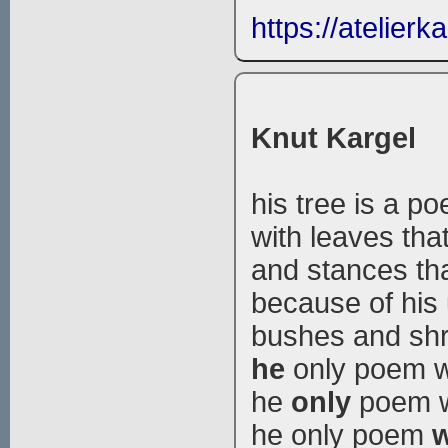
https://atelierk
Knut Kargel
his tree is a p
with leaves tha
and stances tha
because of his
bushes and shr
he
only poem wi
he
only
poem wi
he only poem
w