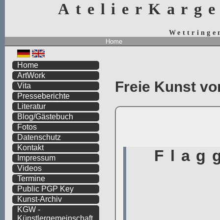
AtelierKarg
Wettringe
Home
Home
ArtWork
Freie Kunst vo
Vita
Presseberichte
Literatur
Blog/Gästebuch
Fotos
Datenschutz
Kontakt
Impressum
Videos
Termine
Public PGP Key
Kunst-Archiv
KGW -
Künstlergemeinschaft