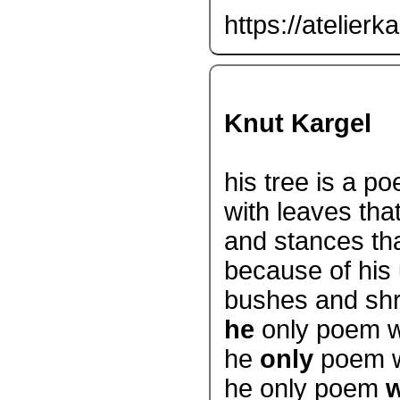
https://atelierk
Knut Kargel
his tree is a p
with leaves tha
and stances tha
because of his
bushes and shr
he
only poem wi
he
only
poem wi
he only poem
w