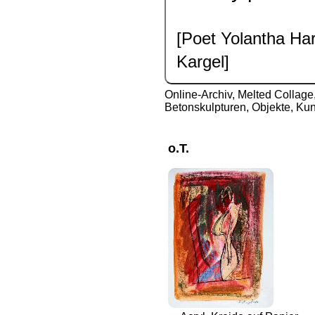
[Poet Yolantha Har
Kargel]
Online-Archiv
,
Melted Collage,
Betonskulpturen, Objekte, Kun
o.T.