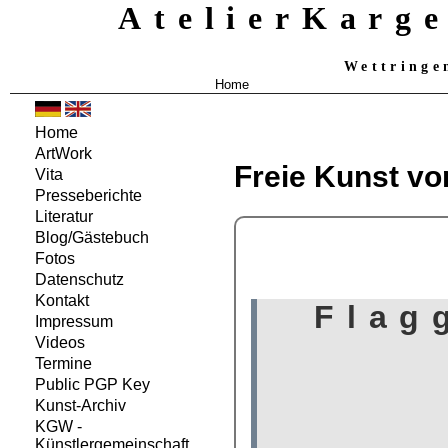
AtelierKarg
Wettringe
Home
Home
ArtWork
Freie Kunst vo
Vita
Presseberichte
Literatur
Blog/Gästebuch
Fotos
Datenschutz
Kontakt
Impressum
Videos
Termine
Public PGP Key
Kunst-Archiv
KGW -
Künstlergemeinschaft