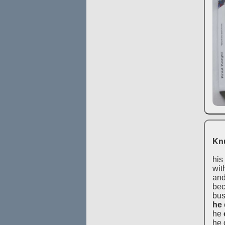
Knu
his
wit
and
bec
bus
he
he
he 