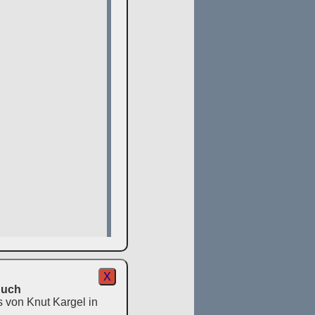
X
Buch
s von Knut Kargel in