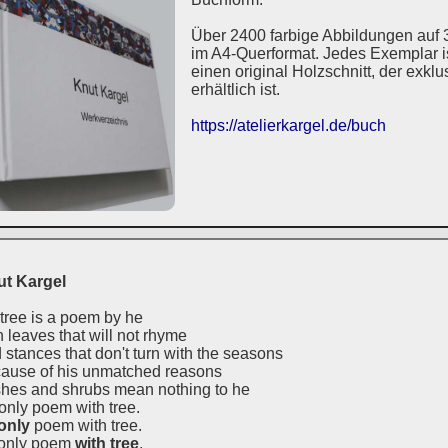
Über 2400 farbige Abbildungen auf 
im A4-Querformat. Jedes Exemplar ist
einen original Holzschnitt, der exkl
erhältlich ist.
https://atelierkargel.de/buch
t Kargel
 tree is a poem by he
h leaves that will not rhyme
 stances that don't turn with the seasons
ause of his unmatched reasons
hes and shrubs mean nothing to he
only poem with tree.
only
poem with tree.
only poem
with tree
.