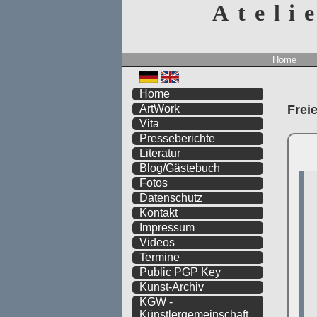
Ateli
Home
Home
Frei
ArtWork
Vita
Presseberichte
Literatur
Blog/Gästebuch
Fotos
Datenschutz
Kontakt
Impressum
Videos
Termine
Public PGP Key
Kunst-Archiv
KGW -
Künstlergemeinschaft