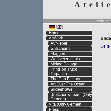
Ateli
Home
> 
Home
Slid
ArtWork
Aufkleber
Seite
Gutscheine
Flaggen
Werkverzeichnis
Melted Collage
Prints on Truck
Tarpaulin
The Can Factory
Art Over The Ocean
Slideshows
Brettchenweberei
(Only
German)
Vita
(Only German)
Press