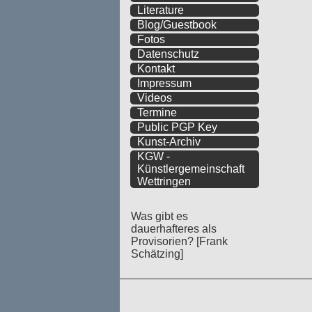
Literature
Blog/Guestbook
Fotos
Datenschutz
Kontakt
Impressum
Videos
Termine
Public PGP Key
Kunst-Archiv
KGW -
Künstlergemeinschaft
Wettringen
Was gibt es
dauerhafteres als
Provisorien? [Frank
Schätzing]