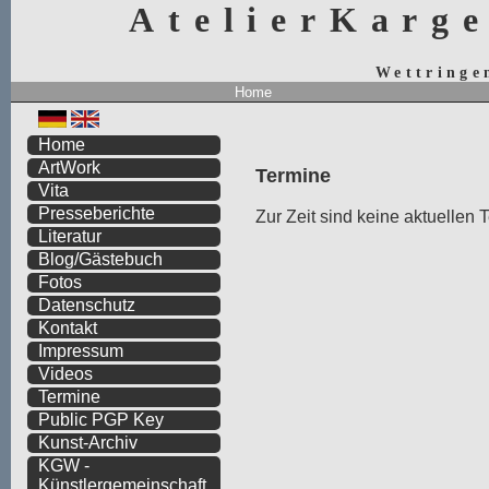
AtelierKarg
Wettringe
Home
Home
ArtWork
Termine
Vita
Presseberichte
Zur Zeit sind keine aktuellen
Literatur
Blog/Gästebuch
Fotos
Datenschutz
Kontakt
Impressum
Videos
Termine
Public PGP Key
Kunst-Archiv
KGW -
Künstlergemeinschaft