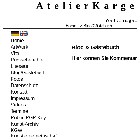
AtelierKarg
Wettringe
Home
>
Blog/Gästebuch
Home
Blog & Gästebuch
ArtWork
Vita
Hier können Sie Kommentare
Presseberichte
Literatur
Blog/Gästebuch
Fotos
Datenschutz
Kontakt
Impressum
Videos
Termine
Public PGP Key
Kunst-Archiv
KGW -
Künstlergemeinschaft