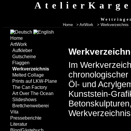
AtelierKarg
Wettringe
Home
> ArtWork
> Werkverzeichnis
Home
ArtWork
Werkverzeichn
Aufkleber
Gutscheine
Im Werkverzeich
Flaggen
Werkverzeichnis
chronologischer 
Melted Collage
Prints auf LKW-Plane
Öl- und Acrylgem
The Can Factory
Kunststein-Grafi
Art Over The Ocean
Slideshows
Betonskulpturen,
Brettchenweberei
Werkverzeichnis
Vita
Presseberichte
Literatur
Blog/Gästebuch