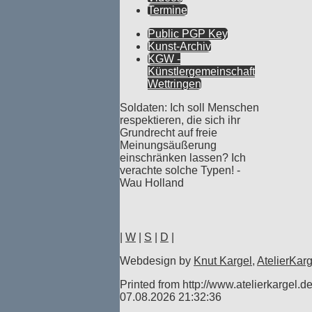
Termine
Public PGP Key
Kunst-Archiv
KGW -
Künstlergemeinschaft
Wettringen
Soldaten: Ich soll Menschen
respektieren, die sich ihr
Grundrecht auf freie
Meinungsäußerung
einschränken lassen? Ich
verachte solche Typen! -
Wau Holland
|
W
|
S
|
D
|
Webdesign by
Knut Kargel
,
AtelierKarg
Printed from http://www.atelierkargel.d
07.08.2026 21:32:36