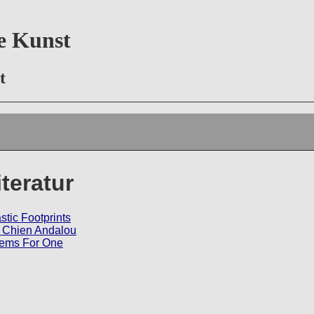
ie Kunst
rt
iteratur
stic Footprints
Chien Andalou
ems For One