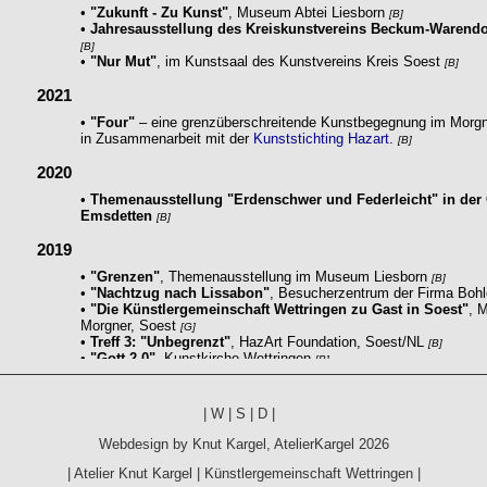
|
W
|
S
|
D
|
Webdesign by
Knut Kargel
,
AtelierKargel
2026
|
Atelier Knut Kargel
|
Künstlergemeinschaft Wettringen
|