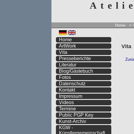
Ateli
Home
> 
Home
Vita
ArtWork
Vita
Presseberichte
Literatur
Blog/Gästebuch
Fotos
Datenschutz
Kontakt
Impressum
Videos
Termine
Public PGP Key
Kunst-Archiv
KGW -
Künstlergemeinschaft