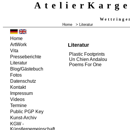
AtelierKarg
Wettringe
Home
>
Literatur
Home
Literatur
ArtWork
Vita
Plastic Footprints
Presseberichte
Un Chien Andalou
Literatur
Poems For One
Blog/Gästebuch
Fotos
Datenschutz
Kontakt
Impressum
Videos
Termine
Public PGP Key
Kunst-Archiv
KGW -
Künstlergemeinschaft