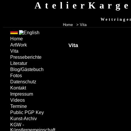
AtelierKarg
Wettringe
Home
> Vita
Home
Vita
ArtWork
Vita
Presseberichte
Literatur
Blog/Gästebuch
Fotos
Datenschutz
Kontakt
Impressum
Videos
Termine
Public PGP Key
Kunst-Archiv
KGW -
Künstlergemeinschaft