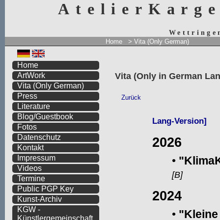
AtelierKarg
Wettringe
Home
> Vita
(Only German)
Home
Vita
(Only in German La
ArtWork
Vita
(Only German)
Press
Literature
Blog/Guestbook
Fotos
Datenschutz
Kontakt
Impressum
Videos
Termine
Public PGP Key
Kunst-Archiv
KGW -
Künstlergemeinschaft