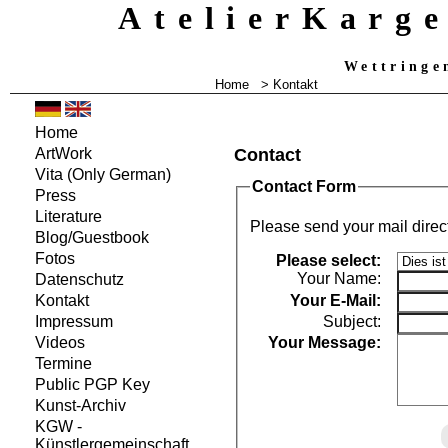
AtelierKarg
Wettringe
Home
> Kontakt
Home
Contact
ArtWork
Vita
(Only German)
Contact Form
Press
Literature
Please send your mail direc
Blog/Guestbook
Fotos
Please select:
Your Name:
Datenschutz
Your
E-Mail:
Kontakt
Subject:
Impressum
Your Message:
Videos
Termine
Public PGP Key
Kunst-Archiv
KGW -
Künstlergemeinschaft