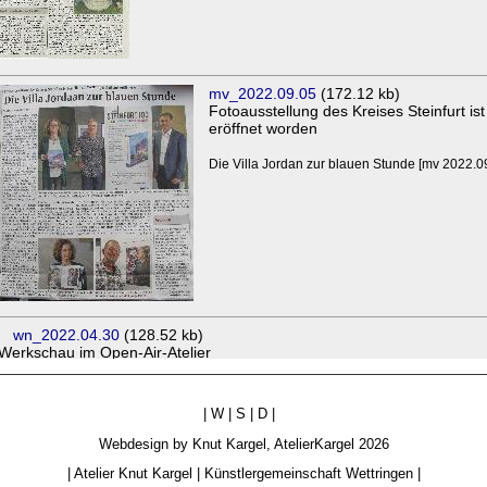
|
W
|
S
|
D
|
Webdesign by
Knut Kargel
,
AtelierKargel
2026
|
Atelier Knut Kargel
|
Künstlergemeinschaft Wettringen
|