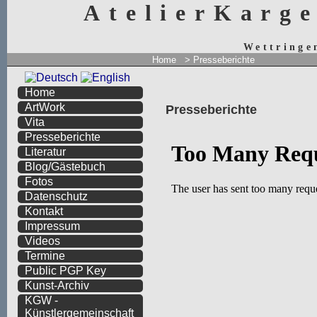
AtelierKarg
Wettringe
Home
>
Presseberichte
Home
ArtWork
Presseberichte
Vita
Presseberichte
Literatur
Blog/Gästebuch
Fotos
Datenschutz
Kontakt
Impressum
Videos
Termine
Public PGP Key
Kunst-Archiv
KGW -
Künstlergemeinschaft