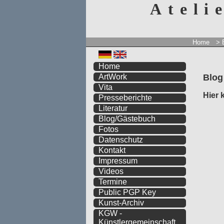
Ateli
Home
>
Home
Blog
ArtWork
Vita
Hier 
Presseberichte
Literatur
Blog/Gästebuch
Fotos
Datenschutz
Kontakt
Impressum
Videos
Termine
Public PGP Key
Kunst-Archiv
KGW -
Künstlergemeinschaft