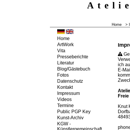
Ateli
Home
> 
Home
Imp
ArtWork
Vita
Gem
Presseberichte
Verwe
Literatur
ich a
Blog/Gästebuch
E-Mai
komme
Fotos
Zweck
Datenschutz
Kontakt
Ateli
Impressum
Frei
Videos
Termine
Knut 
Dorfb
Public PGP Key
48493
Kunst-Archiv
KGW -
phone
Künstlergemeinschaft