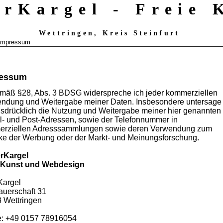
erKargel - Freie
Wettringen, Kreis Steinfurt
Impressum
ressum
äß §28, Abs. 3 BDSG widerspreche ich jeder kommerziellen
ndung und Weitergabe meiner Daten. Insbesondere untersage
usdrücklich die Nutzung und Weitergabe meiner hier genannten
l- und Post-Adressen, sowie der Telefonnummer in
rziellen Adresssammlungen sowie deren Verwendung zum
e der Werbung oder der Markt- und Meinungsforschung.
erKargel
e Kunst und Webdesign
Kargel
auerschaft 31
 Wettringen
: +49 0157 78916054