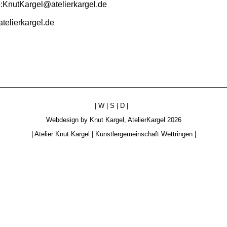
o:KnutKargel@atelierkargel.de
telierkargel.de
|
W
|
S
|
D
|
Webdesign by
Knut Kargel
,
AtelierKargel
2026
|
Atelier Knut Kargel
|
Künstlergemeinschaft Wettringen
|