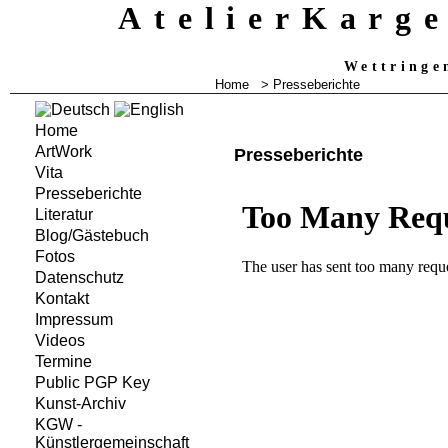
AtelierKarg
Wettringe
Home
>
Presseberichte
Home
ArtWork
Presseberichte
Vita
Presseberichte
Literatur
Blog/Gästebuch
Fotos
Datenschutz
Kontakt
Impressum
Videos
Termine
Public PGP Key
Kunst-Archiv
KGW -
Künstlergemeinschaft