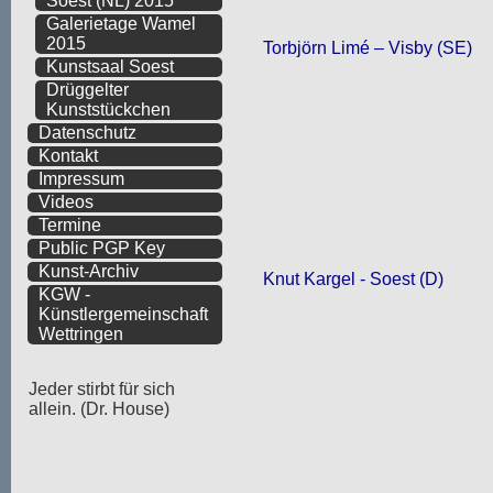
Soest (NL) 2015
Galerietage Wamel
2015
Torbjörn Limé – Visby (SE)
Kunstsaal Soest
Drüggelter
Kunststückchen
Datenschutz
Kontakt
Impressum
Videos
Termine
Public PGP Key
Kunst-Archiv
Knut Kargel - Soest (D)
KGW -
Künstlergemeinschaft
Wettringen
Jeder stirbt für sich
allein. (Dr. House)