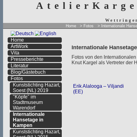
AtelierKarg
Wettringe
Home
> Fotos
> Internationale Han
Home
ArtWork
Internationale Hanseta
Vita
Fotos von den International
Presseberichte
Knut Kargel als Vertreter der
Literatur
Blog/Gästebuch
Fotos
Kunststichting Hazart,
Erik Alalooga – Viljandi
Soest (NL) 2019
(EE)
"Köpfe" im
Stadtmuseum
Warendorf
Internationale
Hansetage in
Kampen
Kunststichting Hazart,