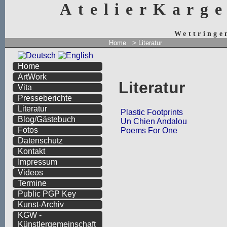
AtelierKarg
Wettringe
Home
>
Literatur
Home
ArtWork
Literatur
Vita
Presseberichte
Literatur
Plastic Footprints
Blog/Gästebuch
Un Chien Andalou
Fotos
Poems For One
Datenschutz
Kontakt
Impressum
Videos
Termine
Public PGP Key
Kunst-Archiv
KGW -
Künstlergemeinschaft