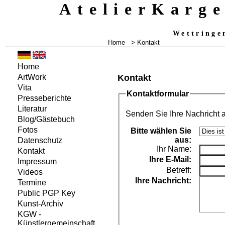
AtelierKarg
Wettringe
Home
> Kontakt
Home
Kontakt
ArtWork
Vita
Kontaktformular
Presseberichte
Literatur
Senden Sie Ihre Nachricht 
Blog/Gästebuch
Fotos
Bitte wählen Sie
aus:
Datenschutz
Ihr Name:
Kontakt
Ihre
E-Mail:
Impressum
Betreff:
Videos
Ihre Nachricht:
Termine
Public PGP Key
Kunst-Archiv
KGW -
Künstlergemeinschaft