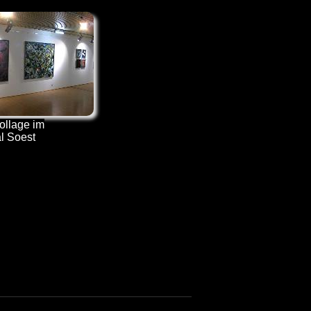
ollage im
l Soest