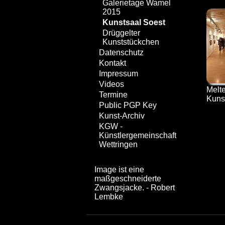
Galerietage Wamel
2015
Kunstsaal Soest
Drüggelter
Kunststückchen
Datenschutz
Kontakt
Impressum
Videos
Melt
Termine
Kuns
Public PGP Key
Kunst-Archiv
KGW -
Künstlergemeinschaft
Wettringen
Image ist eine
maßgeschneiderte
Zwangsjacke. - Robert
Lembke