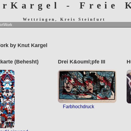
erKargel - Freie
Wettringen, Kreis Steinfurt
ArtWork
ork by Knut Kargel
karte (Behesht)
Drei K&ouml;pfe III
H
Farbhochdruck