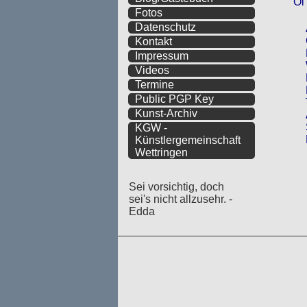
Öl
Fotos
Datenschutz
Kontakt
Impressum
Videos
Termine
Public PGP Key
Kunst-Archiv
KGW -
Künstlergemeinschaft
Wettringen
Sei vorsichtig, doch
sei's nicht allzusehr. -
Edda