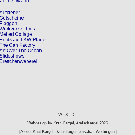
 auf Leinwand
Aufkleber
Gutscheine
Flaggen
Werkverzeichnis
Melted Collage
Prints auf LKW-Plane
The Can Factory
Art Over The Ocean
Slideshows
Brettchenweberei
|
W
|
S
|
D
|
Webdesign by
Knut Kargel
,
AtelierKargel
2026
|
Atelier Knut Kargel
|
Künstlergemeinschaft Wettringen
|