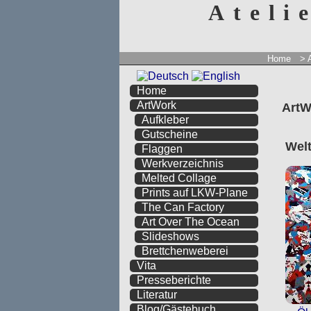
Ateli
Home
> 
Home
ArtWork
ArtW
Aufkleber
Gutscheine
Welt
Flaggen
Werkverzeichnis
Melted Collage
Prints auf LKW-Plane
The Can Factory
Art Over The Ocean
Slideshows
Brettchenweberei
Vita
Presseberichte
Literatur
Blog/Gästebuch