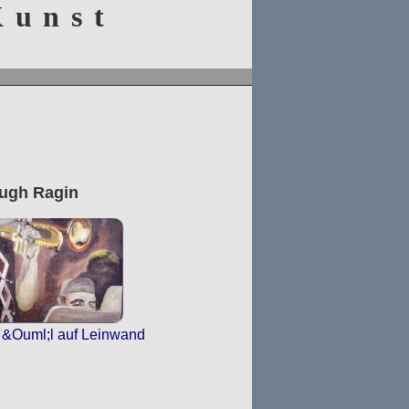
 Kunst
zum menü
zum inhalt
zum
stylswitcher
ugh Ragin
&Ouml;l auf Leinwand