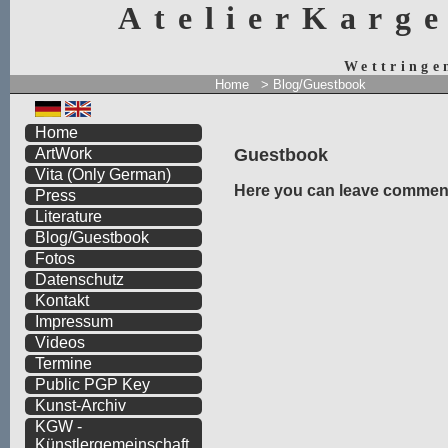
AtelierKarg
Wettringe
Home
>
Blog/Guestbook
Home
Guestbook
ArtWork
Vita
(Only German)
Here you can leave comment
Press
Literature
Blog/Guestbook
Fotos
Datenschutz
Kontakt
Impressum
Videos
Termine
Public PGP Key
Kunst-Archiv
KGW -
Künstlergemeinschaft