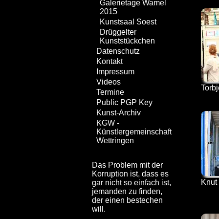
Galerietage Wamel
2015
Kunstsaal Soest
Drüggelter
Kunststückchen
Datenschutz
Kontakt
Impressum
Videos
Torbj
Termine
Public PGP Key
Kunst-Archiv
KGW -
Künstlergemeinschaft
Wettringen
Das Problem mit der
Korruption ist, dass es
Knut 
gar nicht so einfach ist,
jemanden zu finden,
der einen bestechen
will.