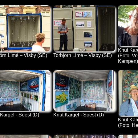
Knut Karg
örn Limé – Visby (SE)
Torbjörn Limé – Visby (SE)
(Foto: V
Kampen)
Kargel - Soest (D)
Knut Kargel - Soest (D)
Knut Karg
(Foto: H