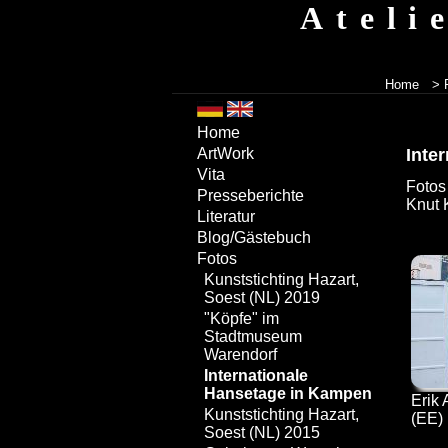
Ateli
Home
> 
Home
Inte
ArtWork
Vita
Fotos
Presseberichte
Knut 
Literatur
Blog/Gästebuch
Fotos
Kunststichting Hazart,
Soest (NL) 2019
"Köpfe" im
Stadtmuseum
Warendorf
Internationale
Hansetage in Kampen
Erik 
Kunststichting Hazart,
(EE)
Soest (NL) 2015