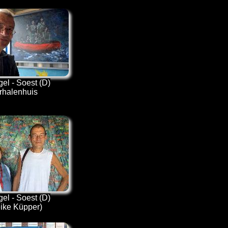
el - Soest (D)
erhalenhuis
el - Soest (D)
eike Küpper)