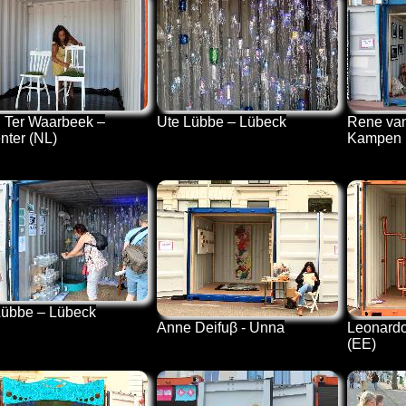
n Ter Waarbeek –
Ute Lübbe – Lübeck
Rene van
nter (NL)
Kampen 
Lübbe – Lübeck
Anne Deifuβ - Unna
Leonardo
(EE)