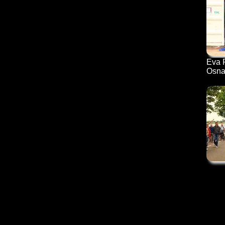
Eva 
Osna