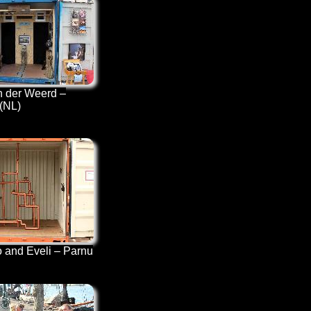
 der Weerd –
(NL)
 and Eveli – Parnu