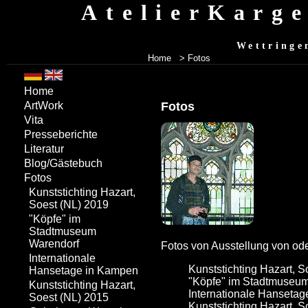
AtelierKarg
Wettringe
Home
> Fotos
Home
Fotos
ArtWork
Vita
Presseberichte
Literatur
Blog/Gästebuch
Fotos
Kunststichting Hazart,
Soest (NL) 2019
"Köpfe" im
Stadtmuseum
Warendorf
Fotos von Ausstellung von ode
Internationale
Kunststichting Hazart, S
Hansetage in Kampen
"Köpfe" im Stadtmuseu
Kunststichting Hazart,
Internationale Hanseta
Soest (NL) 2015
Kunststichting Hazart, S