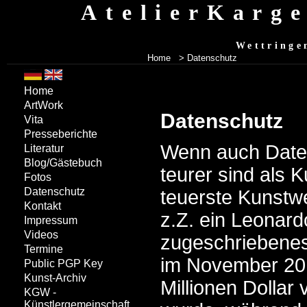
AtelierKarg
Wettringe
Home
> Datenschutz
Home
ArtWork
Datenschutz
Vita
Presseberichte
Wenn auch Date
Literatur
Blog/Gästebuch
teurer sind als K
Fotos
Datenschutz
teuerste Kunstwe
Kontakt
z.Z. ein Leonard
Impressum
Videos
zugeschriebene
Termine
im November 201
Public PGP Key
Kunst-Archiv
Millionen Dollar 
KGW -
Künstlergemeinschaft