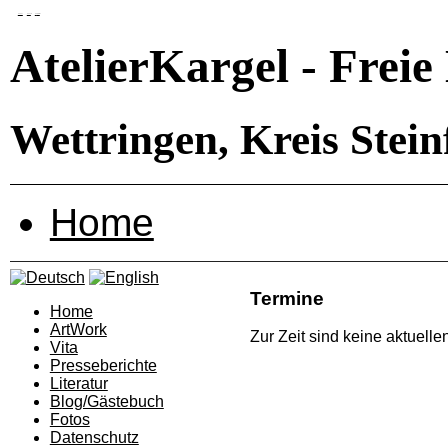
zum menü
zum inhalt
zum
stylswitcher
AtelierKargel - Frei
Wettringen, Kreis Stei
Home
Termine
Home
ArtWork
Zur Zeit sind keine aktuell
Vita
Presseberichte
Literatur
Blog/Gästebuch
Fotos
Datenschutz