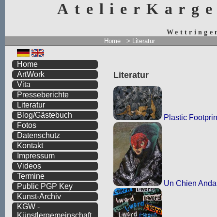
AtelierKarg
Wettringe
Home
>
Literatur
Home
Literatur
ArtWork
Vita
Presseberichte
Literatur
Blog/Gästebuch
Plastic Footprin
Fotos
Datenschutz
Kontakt
Impressum
Videos
Termine
Un Chien Anda
Public PGP Key
Kunst-Archiv
KGW -
Künstlergemeinschaft