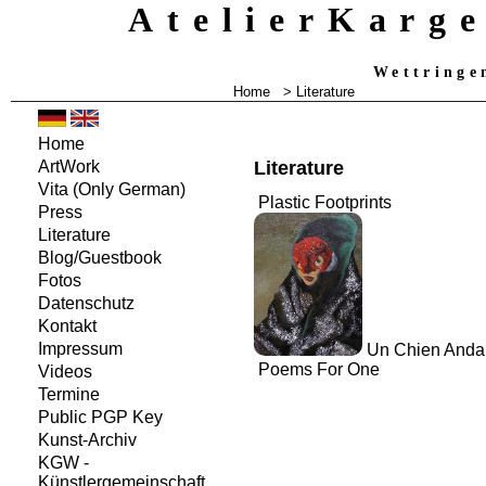
AtelierKarg
Wettringe
Home
>
Literature
Home
Literature
ArtWork
Vita
(Only German)
Plastic Footprints
Press
Literature
Blog/Guestbook
Fotos
Datenschutz
Kontakt
Impressum
Un Chien Anda
Poems For One
Videos
Termine
Public PGP Key
Kunst-Archiv
KGW -
Künstlergemeinschaft