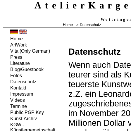
AtelierKarg
Wettringe
Home
> Datenschutz
Home
ArtWork
Datenschutz
Vita
(Only German)
Press
Wenn auch Date
Literature
Blog/Guestbook
teurer sind als K
Fotos
Datenschutz
teuerste Kunstwe
Kontakt
z.Z. ein Leonard
Impressum
Videos
zugeschriebene
Termine
im November 201
Public PGP Key
Kunst-Archiv
Millionen Dollar 
KGW -
Künstlergemeinschaft