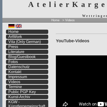
AtelierKarg
Wettringe
Home
> Videos
Home
ArtWork
YouTube-Videos
Vita
(Only German)
Press
Literature
Blog/Guestbook
Fotos
Datenschutz
Kontakt
Impressum
Videos
Termine
Public PGP Key
Kunst-Archiv
KGW -
Künstlergemeinschaft