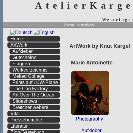
AtelierKarg
Wettringe
Home
> ArtWork
Home
ArtWork
ArtWork by Knut Kargel
Aufkleber
Gutscheine
Marie Antoinette
Flaggen
Werkverzeichnis
Melted Collage
Prints auf LKW-Plane
The Can Factory
Art Over The Ocean
Slideshows
Brettchenweberei
Vita
Photography
Presseberichte
Literatur
Aufkleber
Blog/Gästebuch