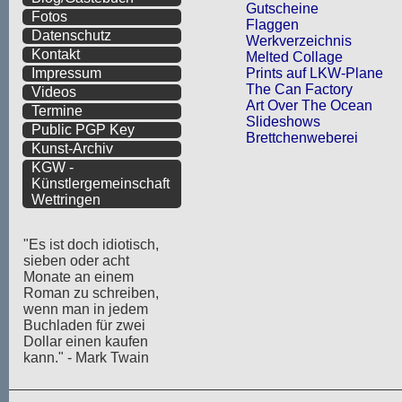
Gutscheine
Fotos
Flaggen
Datenschutz
Werkverzeichnis
Kontakt
Melted Collage
Prints auf LKW-Plane
Impressum
The Can Factory
Videos
Art Over The Ocean
Termine
Slideshows
Public PGP Key
Brettchenweberei
Kunst-Archiv
KGW -
Künstlergemeinschaft
Wettringen
"Es ist doch idiotisch,
sieben oder acht
Monate an einem
Roman zu schreiben,
wenn man in jedem
Buchladen für zwei
Dollar einen kaufen
kann." - Mark Twain