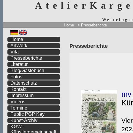
AtelierKarg
Wettringe
Home
>
Presseberichte
Home
Presseberichte
ArtWork
Vita
Presseberichte
Literatur
Blog/Gästebuch
Fotos
Datenschutz
Kontakt
Impressum
Videos
Termine
Public PGP Key
Kunst-Archiv
KGW -
Künstlergemeinschaft