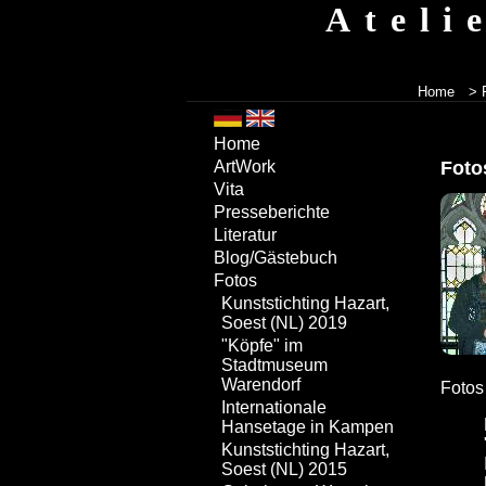
Ateli
Home
> 
Home
Fot
ArtWork
Vita
Presseberichte
Literatur
Blog/Gästebuch
Fotos
Kunststichting Hazart,
Soest (NL) 2019
"Köpfe" im
Stadtmuseum
Warendorf
Fotos
Internationale
Hansetage in Kampen
Kunststichting Hazart,
Soest (NL) 2015