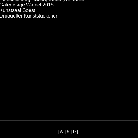
Galerietage Wamel 2015
Kunstsaal Soest
Drüggelter Kunststückchen
|
W
|
S
|
D
|