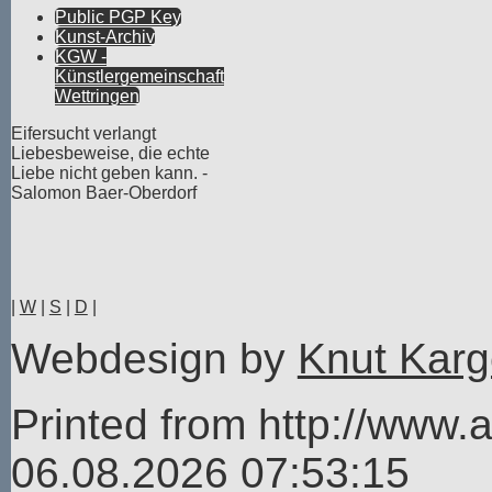
Public PGP Key
Kunst-Archiv
KGW -
Künstlergemeinschaft
Wettringen
Eifersucht verlangt
Liebesbeweise, die echte
Liebe nicht geben kann. -
Salomon Baer-Oberdorf
|
W
|
S
|
D
|
Webdesign by
Knut Karg
Printed from http://www.a
06.08.2026 07:53:15