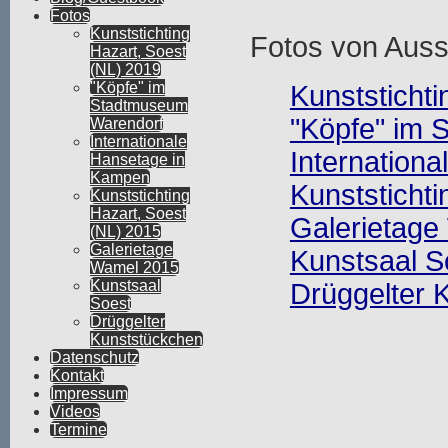
Fotos
Kunststichting
Fotos von Auss
Hazart, Soest
(NL) 2019
"Köpfe" im
Kunststicht
Stadtmuseum
"Köpfe" im
Warendorf
Internationale
Internation
Hansetage in
Kampen
Kunststicht
Kunststichting
Hazart, Soest
Galerietag
(NL) 2015
Galerietage
Kunstsaal S
Wamel 2015
Kunstsaal
Drüggelter 
Soest
Drüggelter
Kunststückchen
Datenschutz
Kontakt
Impressum
Videos
Termine