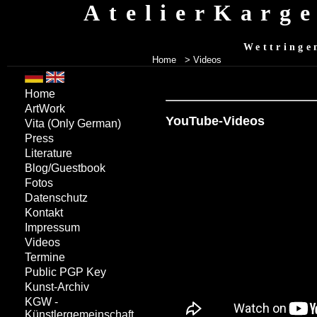
AtelierKarg
Wettringe
Home
> Videos
Home
ArtWork
YouTube-Videos
Vita
(Only German)
Press
Literature
Blog/Guestbook
Fotos
Datenschutz
Kontakt
Impressum
Videos
Termine
Public PGP Key
Kunst-Archiv
KGW -
Künstlergemeinschaft