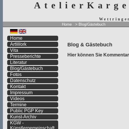
AtelierKarg
Wettringe
Home
>
Blog/Gästebuch
Home
Blog & Gästebuch
ArtWork
Vita
Hier können Sie Kommentare
Presseberichte
Literatur
Blog/Gästebuch
Fotos
Datenschutz
Kontakt
Impressum
Videos
Termine
Public PGP Key
Kunst-Archiv
KGW -
Künstlergemeinschaft