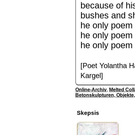
because of h
bushes and sh
he
only poem w
he
only
poem w
he only poem
[Poet Yolantha H
Kargel]
Online-Archiv
,
Melted Coll
Betonskulpturen, Objekte,
Skepsis