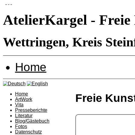
zum menü
zum inhalt
zum
stylswitcher
AtelierKargel - Frei
Wettringen, Kreis Stei
Home
Home
Freie Kuns
ArtWork
Vita
Presseberichte
Literatur
Blog/Gästebuch
Fotos
Datenschutz