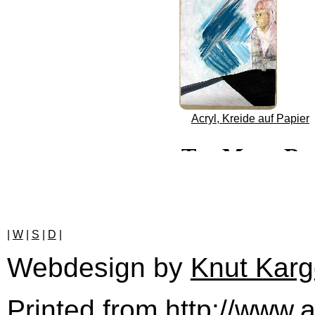
Acryl, Kreide auf Papier
|
W
|
S
|
D
|
Webdesign by
Knut Karg
Printed from http://www.a