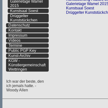
Galerietage Wamel
Galerietage Wamel 201
2015
Kunstsaal Soest
Kunstsaal Soest
Drüggelter Kunststückc
Drüggelter
Kunststückchen
Datenschutz
Kontakt
Impressum
Videos
Termine
Public PGP Key
Kunst-Archiv
KGW -
Künstlergemeinschaft
Wettringen
Ich war der beste, den
ich jemals hatte. -
Woody Allen