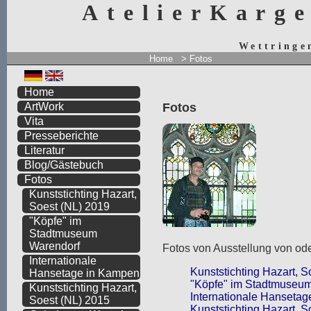
AtelierKarg
Wettringe
Home
> Fotos
Home
Fotos
ArtWork
Vita
Presseberichte
Literatur
Blog/Gästebuch
Fotos
Kunststichting Hazart,
Soest (NL) 2019
"Köpfe" im
Stadtmuseum
Warendorf
Fotos von Ausstellung von ode
Internationale
Kunststichting Hazart, S
Hansetage in Kampen
"Köpfe" im Stadtmuseu
Kunststichting Hazart,
Internationale Hanseta
Soest (NL) 2015
Kunststichting Hazart, S