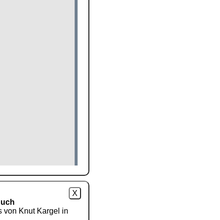
X
Buch
s von Knut Kargel in