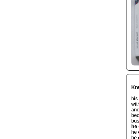
Knu
his
wit
and
bec
bus
he
he
he 