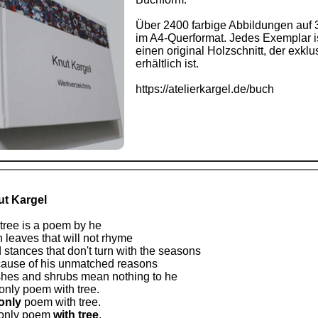
Über 2400 farbige Abbildungen auf 
im A4-Querformat. Jedes Exemplar ist
einen original Holzschnitt, der exkl
erhältlich ist.
https://atelierkargel.de/buch
t Kargel
 tree is a poem by he
h leaves that will not rhyme
 stances that don't turn with the seasons
ause of his unmatched reasons
hes and shrubs mean nothing to he
only poem with tree.
only
poem with tree.
only poem
with tree
.