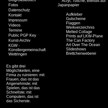
Acryl, Tusche, Bleistift auf
Japanpapier
Fotos
Datenschutz
Aufkleber
Kontakt
Gutscheine
Impressum
Flaggen
Videos
Werkverzeichnis
Termine
Melted Collage
Public PGP Key
Prints auf LKW-Plane
The Can Factory
Kunst-Archiv
Art Over The Ocean
KGW -
Slideshows
Künstlergemeinschaft
Brettchenweberei
Wettringen
Es gibt drei
Möglichkeiten, eine
Firma zu ruinieren: mit
Frauen, das ist das
Angenehmste; mit
Spielen, das ist das
Schnellste; mit
Computern, das ist
das Sicherste.