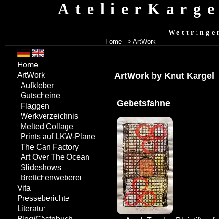
AtelierKarg
Wettringe
Home
> ArtWork
Home
ArtWork by Knut Kargel
ArtWork
Aufkleber
Gutscheine
Gebetsfahne
Flaggen
Werkverzeichnis
Melted Collage
Prints auf LKW-Plane
The Can Factory
Art Over The Ocean
Slideshows
Brettchenweberei
Vita
Presseberichte
Literatur
Blog/Gästebuch