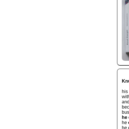
Knu
his
wit
and
bec
bus
he
he
he 