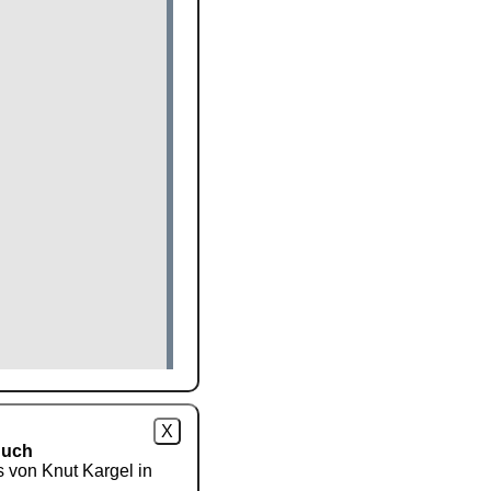
X
Buch
s von Knut Kargel in