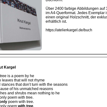
Über 2400 farbige Abbildungen auf 
im A4-Querformat. Jedes Exemplar ist
einen original Holzschnitt, der exkl
erhältlich ist.
https://atelierkargel.de/buch
t Kargel
 tree is a poem by he
h leaves that will not rhyme
 stances that don't turn with the seasons
ause of his unmatched reasons
hes and shrubs mean nothing to he
only poem with tree.
only
poem with tree.
only poem
with tree
.