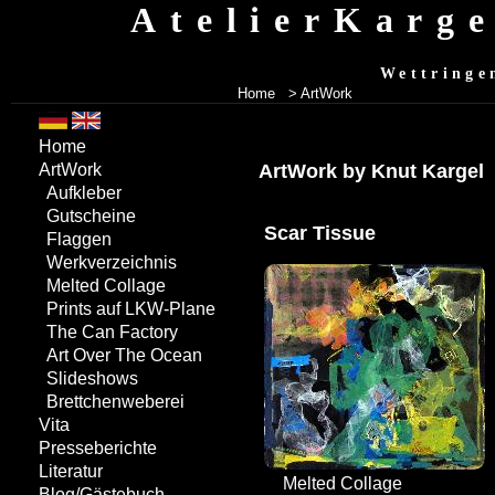
AtelierKarg
Wettringe
Home
> ArtWork
Home
ArtWork by Knut Kargel
ArtWork
Aufkleber
Gutscheine
Scar Tissue
Flaggen
Werkverzeichnis
Melted Collage
Prints auf LKW-Plane
The Can Factory
Art Over The Ocean
Slideshows
Brettchenweberei
Vita
Presseberichte
Literatur
Melted Collage
Blog/Gästebuch