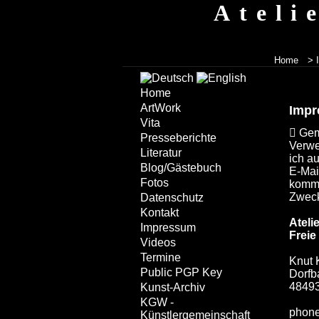
Ateli
Home
> 
Home
ArtWork
Imp
Vita
Gemä
Presseberichte
Verwe
Literatur
ich a
Blog/Gästebuch
E-Mai
Fotos
komme
Zweck
Datenschutz
Kontakt
Ateli
Impressum
Frei
Videos
Termine
Knut 
Public PGP Key
Dorfb
48493
Kunst-Archiv
KGW -
phone
Künstlergemeinschaft