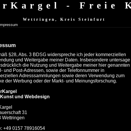
erKargel - Freie
Wettringen, Kreis Steinfurt
Impressum
ressum
ß §28, Abs. 3 BDSG widerspreche ich jeder kommerziellen
ndung und Weitergabe meiner Daten. Insbesondere untersage
usdrücklich die Nutzung und Weitergabe meiner hier genannten
l- und Post-Adressen, sowie der Telefonnummer in
rziellen Adresssammlungen sowie deren Verwendung zum
e der Werbung oder der Markt- und Meinungsforschung.
erKargel
e Kunst und Webdesign
Kargel
auerschaft 31
 Wettringen
: +49 0157 78916054