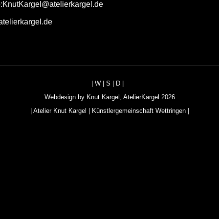
o:KnutKargel@atelierkargel.de
telierkargel.de
|
W
|
S
|
D
|
Webdesign by
Knut Kargel
,
AtelierKargel
2026
|
Atelier Knut Kargel
|
Künstlergemeinschaft Wettringen
|