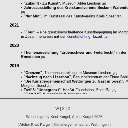
|
W
|
S
|
D
|
Webdesign by
Knut Kargel
,
AtelierKargel
2026
|
Atelier Knut Kargel
|
Künstlergemeinschaft Wettringen
|