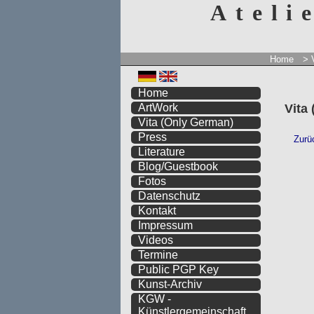
Ateli
Home
> 
Home
Vita
ArtWork
Vita
(Only German)
Press
Literature
Blog/Guestbook
Fotos
Datenschutz
Kontakt
Impressum
Videos
Termine
Public PGP Key
Kunst-Archiv
KGW -
Künstlergemeinschaft