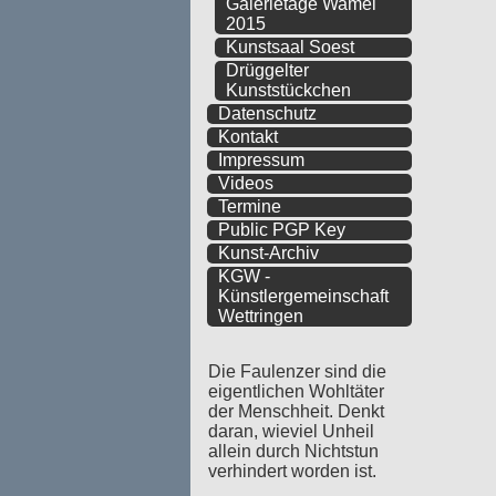
Galerietage Wamel
2015
Kunstsaal Soest
Drüggelter
Kunststückchen
Datenschutz
Kontakt
Impressum
Videos
Termine
Public PGP Key
Kunst-Archiv
KGW -
Künstlergemeinschaft
Wettringen
Die Faulenzer sind die
eigentlichen Wohltäter
der Menschheit. Denkt
daran, wieviel Unheil
allein durch Nichtstun
verhindert worden ist.