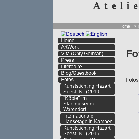
Ateli
Home
> 
Home
ArtWork
Fo
Vita
(Only German)
Press
Literature
Blog/Guestbook
Fotos
Fotos
Kunststichting Hazart,
Soest (NL) 2019
"Köpfe" im
Stadtmuseum
Warendorf
Internationale
Hansetage in Kampen
Kunststichting Hazart,
Soest (NL) 2015