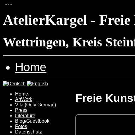
zum menü
zum inhalt
zum
stylswitcher
AtelierKargel - Frei
Wettringen, Kreis Stei
Home
Home
Freie Kuns
ArtWork
Vita
(Only German)
Press
Literature
Blog/Guestbook
Fotos
Datenschutz