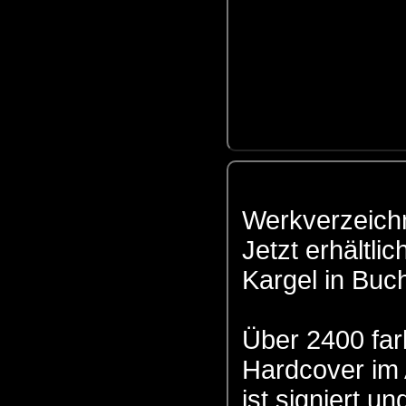
Werkverzeichn
Jetzt erhältl
Kargel in Buc
Über 2400 far
Hardcover im
ist signiert un