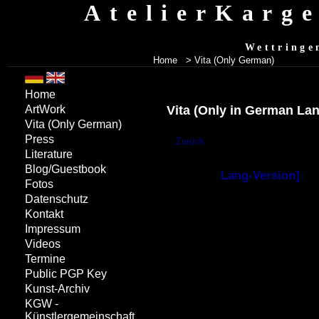
AtelierKarg
Wettringe
Home
> Vita
(Only German)
Home
Vita
(Only in German La
ArtWork
Vita
(Only German)
Press
Literature
Blog/Guestbook
Fotos
Datenschutz
Kontakt
Impressum
Videos
Termine
Public PGP Key
Kunst-Archiv
KGW -
Künstlergemeinschaft