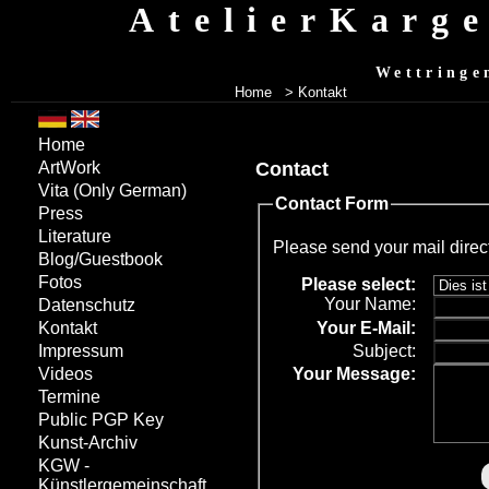
AtelierKarg
Wettringe
Home
> Kontakt
Home
Contact
ArtWork
Vita
(Only German)
Contact Form
Press
Literature
Please send your mail direc
Blog/Guestbook
Fotos
Please select:
Your Name:
Datenschutz
Your
E-Mail:
Kontakt
Subject:
Impressum
Your Message:
Videos
Termine
Public PGP Key
Kunst-Archiv
KGW -
Künstlergemeinschaft